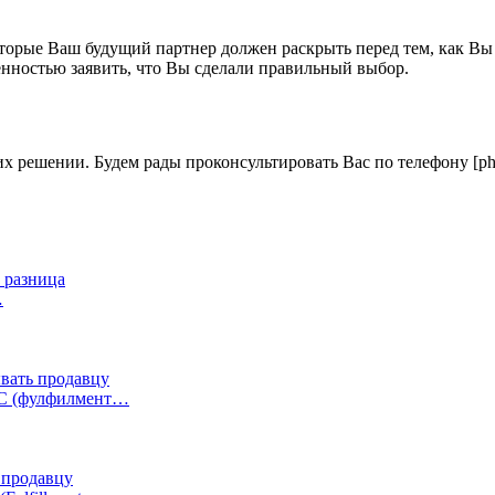
орые Ваш будущий партнер должен раскрыть перед тем, как Вы н
енностью заявить, что Вы сделали правильный выбор.
х решении. Будем рады проконсультировать Вас по телефону [ph
м разница
…
ывать продавцу
ФБС (фулфилмент…
 продавцу