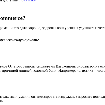
ема доступны по
ссылке
.
commerce?
омен и это даже хорошо, здоровая конкуренция улучшает качеств
ора рекомендуем узнать:
ьно? От этого зависит сможете ли Вы сконцентрироваться на ос
ут причиной лишней головной боли. Например: логистика – час
ельства и умения оптимизировать издержки. Запросите последн
о.