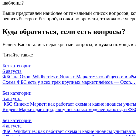
шаблоны?
Выше представлен наиболее оптимальный список вопросов, кот
решить быстро и без пробуксовки во времени, то можно с увер
Куда обратиться, если есть вопросы?
Если у Вас остались нераскрытые вопросы, и нужна помощь в и
Читайте также
Без категории
6 августа
ФБС на Ozon, Wildberries и Яндекс Маркете: что общего и в чё
Схема ФБС есть у всех трёх крупных маркетплейсов — Ozon,
Без категории
5 августа
ФБС Яндекс Маркет: как работает схема и какие нюансы учит
Яндекс Маркет даёт продавцу несколько моделей работы, и 
Без категории
4 августа
ФБС Wildberries: как работает схема и какие нюансы учитывать