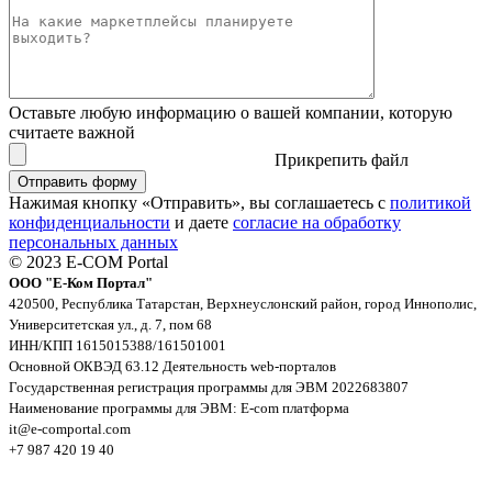
Оставьте любую информацию о вашей компании, которую
считаете важной
Прикрепить файл
Нажимая кнопку «Отправить», вы соглашаетесь с
политикой
конфиденциальности
и даете
согласие на обработку
персональных данных
© 2023 E-COM Portal
ООО "Е-Ком Портал"
420500, Республика Татарстан, Верхнеуслонский район, город Иннополис,
Университетская ул., д. 7, пом 68
ИНН/КПП 1615015388/161501001
Основной ОКВЭД 63.12 Деятельность web-порталов
Государственная регистрация программы для ЭВМ 2022683807
Наименование программы для ЭВМ: E-com платформа
it@e-comportal.com
+7 987 420 19 40