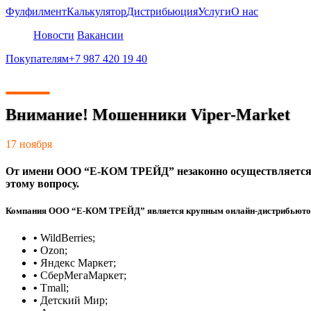
Фулфилмент
Калькулятор
Дистрибьюция
Услуги
О нас
Новости
Вакансии
Покупателям
+7 987 420 19 40
Внимание! Мошенники Viper-Market
17 ноября
От имени ООО “Е-КОМ ТРЕЙД” незаконно осуществляется 
этому вопросу.
Компания ООО “Е-КОМ ТРЕЙД” является крупным онлайн-дистрибьюторо
•
WildBerries;
•
Ozon;
•
Яндекс Маркет;
•
СберМегаМаркет;
•
Tmall;
•
Детский Мир;